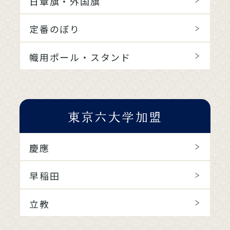
日章旗・外国旗
定番のぼり
幟用ポール・スタンド
東京六大学加盟
慶應
早稲田
立教