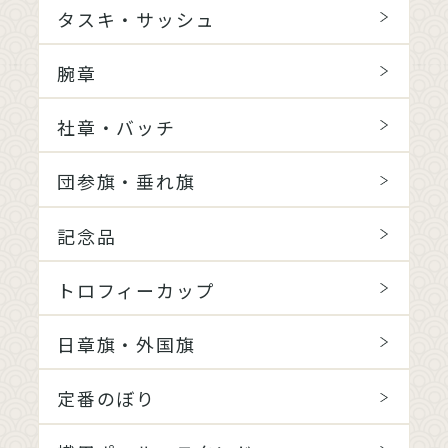
タスキ・サッシュ
腕章
社章・バッチ
団参旗・垂れ旗
記念品
トロフィーカップ
日章旗・外国旗
定番のぼり