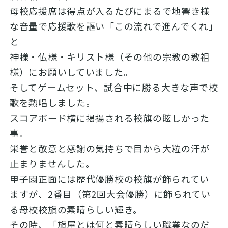
母校応援席は得点が入るたびにまるで地響き様
な音量で応援歌を謳い「この流れで進んでくれ」
と
神様・仏様・キリスト様（その他の宗教の教祖
様）にお願いしていました。
そしてゲームセット、試合中に勝る大きな声で校
歌を熱唱しました。
スコアボード横に掲揚される校旗の眩しかった
事。
栄誉と敬意と感謝の気持ちで目から大粒の汗が
止まりませんした。
甲子園正面には歴代優勝校の校旗が飾られてい
ますが、2番目（第2回大会優勝）に飾られてい
る母校校旗の素晴らしい輝き。
その時、「旗屋とは何と素晴らしい職業なのだ